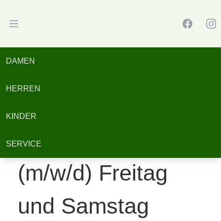
Facebook
Inst
Open main menu
Lechtaler Dirndl & Tracht GmbH & Co. KG
Home
»
Warenverräumer Freitag und Samstag
DAMEN
Warenverräumer Freitag und Samstag
HERREN
Minijob
KINDER
Warenverräumer
SERVICE
(m/w/d) Freitag
und Samstag