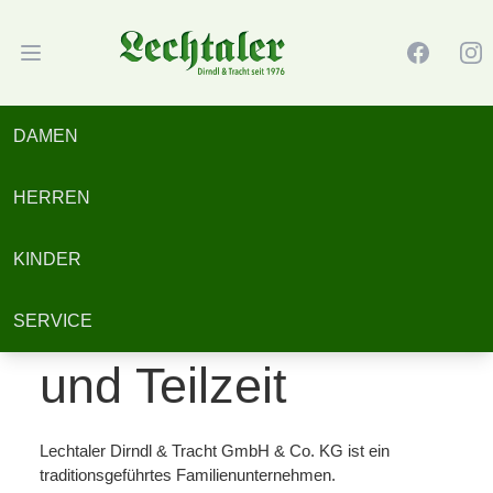
Facebook
Inst
Open main menu
Lechtaler Dirndl & Tracht GmbH & Co. KG
Home
»
Verkäufer
DAMEN
Verkäufer
HERREN
Verkäufer (m/w/d)
KINDER
für Tracht in Voll-
SERVICE
und Teilzeit
Lechtaler Dirndl & Tracht GmbH & Co. KG ist ein
traditionsgeführtes Familienunternehmen.